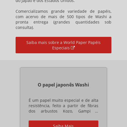
do Japão e dos Estados Unidos.
Comercializamos grande variedade de papéis,
com acervo de mais de 500 tipos de Washi a
pronta entrega (grandes quantidades sob
consulta).
Saiba mais sobre a World Paper Papéis
Especiais
O papel japonês Washi
É um papel muito especial e de alta
resistência, feito a partir de fibras
dos arbustos Kozo, Gampi e
Mitsumata e cuja produção
continua atualmente utilizando as
Saiba Mais