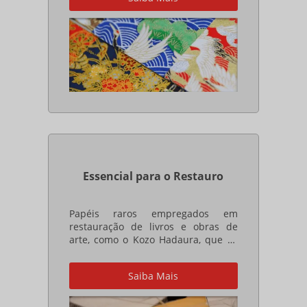
mesmas técnicas japonesas
milenares.
Essencial para o Restauro
Papéis raros empregados em
restauração de livros e obras de
arte, como o Kozo Hadaura, que só
existe no Brasil e Japão e o Kizuki
(Tengu), leve e transparente como o
Saiba Mais
ar, de apenas 2 g/m2 !