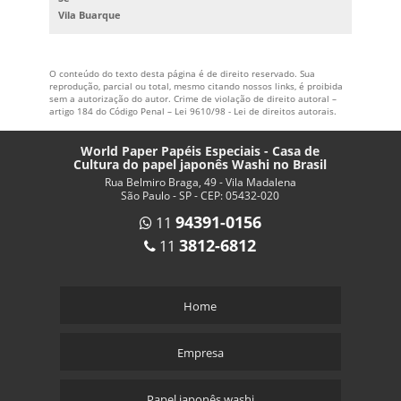
Vila Buarque
O conteúdo do texto desta página é de direito reservado. Sua
reprodução, parcial ou total, mesmo citando nossos links, é proibida
sem a autorização do autor. Crime de violação de direito autoral –
artigo 184 do Código Penal –
Lei 9610/98 - Lei de direitos autorais
.
World Paper Papéis Especiais - Casa de
Cultura do papel japonês Washi no Brasil
Rua Belmiro Braga, 49 - Vila Madalena
São Paulo - SP - CEP: 05432-020
94391-0156
11
3812-6812
11
Home
Empresa
Papel japonês washi