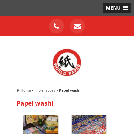
MENU
Home
»
Informações
»
Papel washi
Papel washi