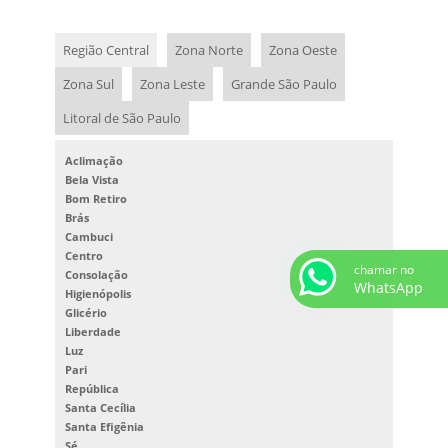
PAPEL WASHI PARA ORIGAMI
WASHI COMPRAR
Região Central
Zona Norte
Zona Oeste
WASHI PREÇO
Zona Sul
Zona Leste
Grande São Paulo
Litoral de São Paulo
Aclimação
Bela Vista
Bom Retiro
Brás
Cambuci
Centro
chamar no
Consolação
WhatsApp
Higienópolis
Glicério
Liberdade
Luz
Pari
República
Santa Cecília
Santa Efigênia
Sé