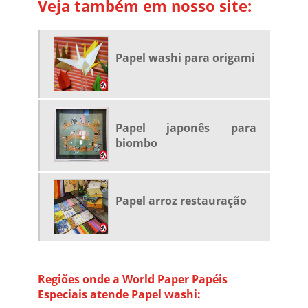
Veja também em nosso site:
PAPEL JAPONÊS PARA BIOMBO
PAPEL JAPONÊS PARA ORIGAMI
PAPEL JAPONÊS PARA RESTAURAÇÃO DE LIVROS
Papel washi para origami
PAPEL JAPONÊS RESTAURO
PAPEL JAPONÊS TENGUJO
PAPEL JAPONÊS TRANSPARENTE
Papel japonês para
PAPEL JAPONÊS WASHI
biombo
PAPEL KOZO
PAPEL KOZO COMPRAR
PAPEL PARA RESTAURAÇÃO
Papel arroz restauração
PAPEL PARA RESTAURAÇÃO DE LIVROS
PAPEL WASHI
PAPEL WASHI JAPONÊS
Regiões onde a World Paper Papéis
PAPEL WASHI ONDE COMPRAR
Especiais atende Papel washi: